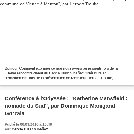
Bonjour. Comment exprimer ce que nous avons pu ressentir lors de la
10ème rencontre-débat du Cercle Blasco Ibañez : littérature et
déracinement, lors de la présentation de Monsieur Herbert Traube,
conférencier autour de l'exil et de son livre : "Une odyssée...
Conférence à l'Odyssée : "Katherine Mansfield :
nomade du Sud", par Dominique Manigand
Gorzala
Publié le 06/03/2016 à 10:48
Par
Cercle Blasco Ibañez