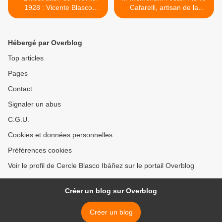
1928 : Vicente Blasco
Cafarelli, artisan de la
Ibàñez, une vie, un lieu -
restauration de Fontana
Fontana Rosa
Rosa >
Hébergé par Overblog
Top articles
Pages
Contact
Signaler un abus
C.G.U.
Cookies et données personnelles
Préférences cookies
Voir le profil de Cercle Blasco Ibàñez sur le portail Overblog
Créer un blog sur Overblog
Créer un blog