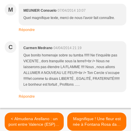
M
MEUNIER Consuelo
07/04/2014 10:07
Quel magnifique texte, merci de nous l'avoir fait connaître.
Répondre
C
Carmen Medrano
04/04/2014 21:19
Que bonito homenaje sobre su tumba !!!!!! Ne t’inquiète pas
VICENTE , dors tranquille sous la terre!!<br /> Nous ne
laisserons pas étendre LA FLAMME !!!! Nous , nous allons
ALLUMER A NOUVEAU LE FEU!!!<br /> Ton Cercle s’occupe
!!!!!!et comme tu disais LIBERTÉ , EGALITÉ, FRATERNITÉ!!!!!!
Le bonheur est fortuit , Profitons ......
Répondre
< Almudena Arellano : un
Magnifique ! Une fleur est
pont entre Valence (ESP) et
née à Fontana Rosa dans
Menton en préhistoire
un des bassins de Vicente