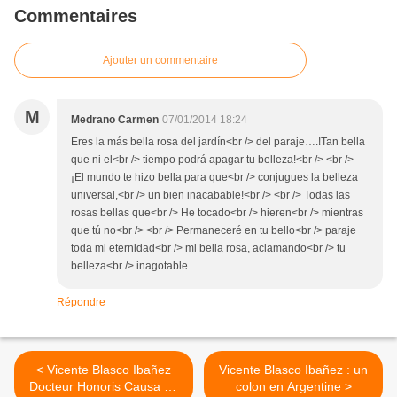
Commentaires
Ajouter un commentaire
M
Medrano Carmen
07/01/2014 18:24
Eres la más bella rosa del jardín<br /> del paraje….!Tan bella
que ni el<br /> tiempo podrá apagar tu belleza!<br /> <br />
¡El mundo te hizo bella para que<br /> conjugues la belleza
universal,<br /> un bien inacabable!<br /> <br /> Todas las
rosas bellas que<br /> He tocado<br /> hieren<br /> mientras
que tú no<br /> <br /> Permaneceré en tu bello<br /> paraje
toda mi eternidad<br /> mi bella rosa, aclamando<br /> tu
belleza<br /> inagotable
Répondre
< Vicente Blasco Ibañez
Vicente Blasco Ibañez : un
Docteur Honoris Causa de
colon en Argentine >