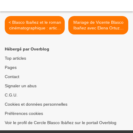
< Blasco Ibañez et le roman
Mariage de Vicente Blasco
cinématographique : article
Ibañez avec Elena Ortuzàr
de Cécile Fourrel de Frettes
le 4 juillet 1925 à Menton >
Hébergé par Overblog
Top articles
Pages
Contact
Signaler un abus
C.G.U.
Cookies et données personnelles
Préférences cookies
Voir le profil de Cercle Blasco Ibàñez sur le portail Overblog