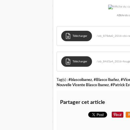
Affiche du 
Télécharger
/ob_878da0_2016-cbi-r
Télécharger
/ob_8465a4_2016-fouger
Tag(s) :
#blascoibanez
,
#Blasco Ibañez
,
#Vice
Nouvelle Vicente Blasco Ibanez
,
#Patrick Es
Partager cet article
R