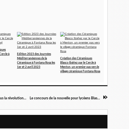
iques
Cercle à
Edition 2023 des Journées
Méditerranéennes de la
Création des Céramiques
Céramique à Fontana Rosa les
Blasco Ibàñez par le Cercle à
1er et 2 avril 2023
Menton, un premier pas vers le
village céramique Fontana Rosa
Conférence à l'Odyssée : "Menton française sous la révolution et sous l'empire", par Jean-Pierre Frediani
Le concours de la nouvelle pour lycéens Blasco Ibañez 2016 dans Nice-Matin