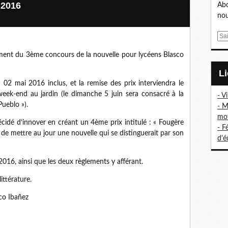
 2016
Abo
nou
E
m
ement du 3ème concours de la nouvelle pour lycéens Blasco
a
i
l
 02 mai 2016 inclus, et la remise des prix interviendra le
eek-end au jardin (le dimanche 5 juin sera consacré à la
- V
Pueblo »).
- M
mo
écidé d’innover en créant un 4ème prix intitulé : « Fougère
- F
 de mettre au jour une nouvelle qui se distinguerait par son
d'é
2016, ainsi que les deux règlements y afférant.
ittérature.
sco Ibañez