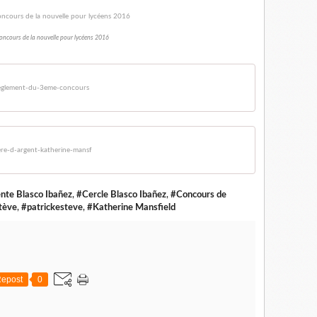
concours de la nouvelle pour lycéens 2016
eglement-du-3eme-concours
e-d-argent-katherine-mansf
nte Blasco Ibañez
,
#Cercle Blasco Ibañez
,
#Concours de
tève
,
#patrickesteve
,
#Katherine Mansfield
epost
0