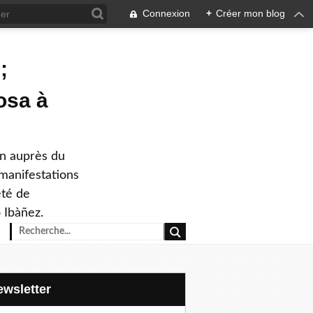
Connexion
+
Créer mon blog
;
osa à
on auprès du
 manifestations
été de
 Ibàñez.
Newsletter