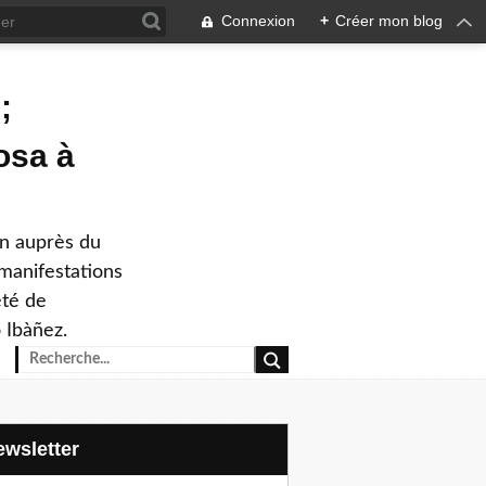
Connexion
+
Créer mon blog
;
osa à
on auprès du
 manifestations
été de
 Ibàñez.
Newsletter