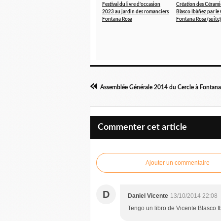
Festival du livre d’occasion
Création des Céram
2023 au jardin des romanciers
Blasco Ibàñez par le 
Fontana Rosa
Fontana Rosa (suite)
Assemblée Générale 2014 du Cercle à Fontan
Commenter cet article
Ajouter un commentaire
D
Daniel Vicente
13/10/2014 22:08
Tengo un libro de Vicente Blasco I