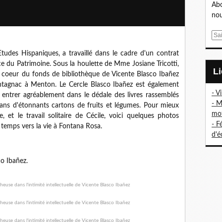
Abo
nou
E
m
Etudes Hispaniques, a travaillé dans le cadre d'un contrat
a
ce du Patrimoine.
Sous la houlette de Mme Josiane Tricotti,
i
au coeur du fonds de bibliothèque de Vicente Blasco Ibañez
l
antagnac à Menton. Le
Cercle Blasco Ibañez est également
- V
u entrer
agréablement dans le dédale des livres rassemblés
- M
dans d'étonnants cartons de fruits et légumes.
Pour mieux
mo
e, et le travail solitaire de Cécile, voici quelques photos
- F
temps vers la vie à Fontana Rosa.
d'é
co Ibañez.