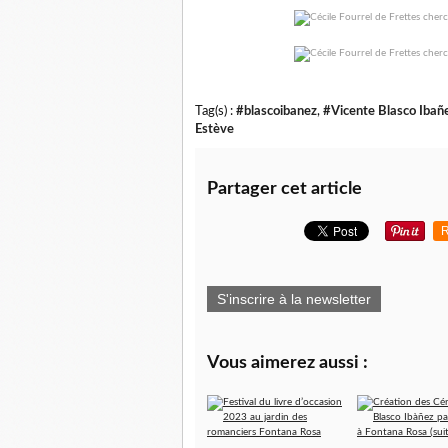
Tag(s) :
#blascoibanez
,
#Vicente Blasco Ibañ
Estève
Partager cet article
R
S'inscrire à la newsletter
Vous aimerez aussi :