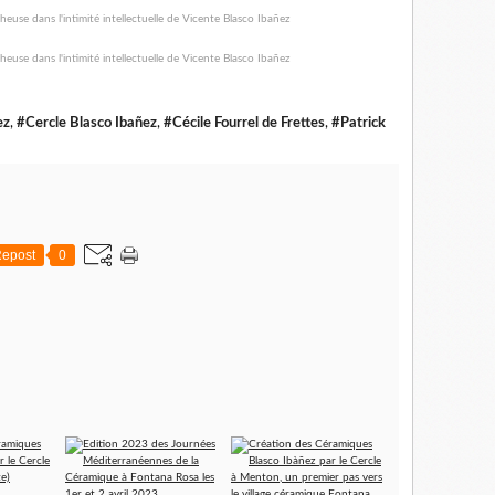
ez
,
#Cercle Blasco Ibañez
,
#Cécile Fourrel de Frettes
,
#Patrick
epost
0