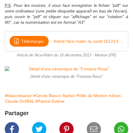
P.S
.
P
our les novices, il vous faut enregistrer le fichier "pdf" sur
votre ordinateur (une
petite disquette apparaît en bas de l'écran),
puis ouvrir le "pdf" et cliquer sur "affichage" et sur
"rotation" à
90°, car la numérisation est en format "A3".
Télécharger
Article Nice-matin du lundi 161213-CBI
Article de Nice-Matin du 16 décembre 2013 - Menton (FR)
Détail d'une céramique de "Fontana Rosa"
#blascoibanez
#Cercle Blasco Ibañez
#Ville de Menton
#Jean-
Claude GUIBAL
#Patrick Estève
Partager