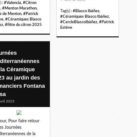
) :
#Valencia
,
#Citron
é
,
#Menton Marathon
,
Tag(s) :
#Blasco Ibàñez
,
le de Menton
,
#Patrick
#Céramiques Blasco Ibàñez
,
ve
,
#Céramiques Blasco
#CercleBlascoIbàñez
,
#Patrick
ez
,
#Fête du citron 2025
Estève
urnées
diterranéennes
 la Céramique
23 au jardin des
manciers Fontana
sa
vril 2023
our, Pour faire retour
les Journées
terranéennes de la