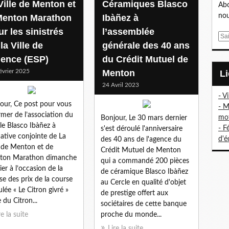
Ville de Menton et
Céramiques Blasco
Abo
nou
Menton Marathon
Ibàñez à
r les sinistrés
l’assemblée
E
la Ville de
générale des 40 ans
m
lence (ESP)
du Crédit Mutuel de
a
i
évrier 2025
Menton
l
24 Avril 2023
- V
our, Ce post pour vous
- M
rmer de l’association du
mo
Bonjour, Le 30 mars dernier
le Blasco Ibàñez à
- F
s'est déroulé l'anniversaire
itiative conjointe de La
d'é
des 40 ans de l'agence du
e de Menton et de
Crédit Mutuel de Menton
ton Marathon dimanche
qui a commandé 200 pièces
ier à l’occasion de la
de céramique Blasco Ibàñez
se des prix de la course
au Cercle en qualité d'objet
ulée « Le Citron givré »
de prestige offert aux
e du Citron...
sociétaires de cette banque
re la suite
proche du monde...
Lire la suite