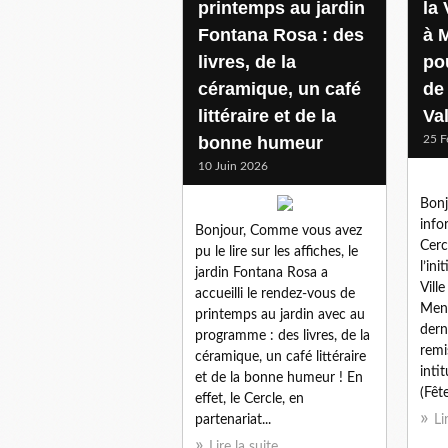
printemps au jardin
la 
Fontana Rosa : des
à 
livres, de la
pou
céramique, un café
de 
littéraire et de la
Va
bonne humeur
25 F
10 Juin 2026
Bonj
info
Bonjour, Comme vous avez
Cerc
pu le lire sur les affiches, le
l’in
jardin Fontana Rosa a
Vill
accueilli le rendez-vous de
Men
printemps au jardin avec au
dern
programme : des livres, de la
remi
céramique, un café littéraire
intit
et de la bonne humeur ! En
(Fêt
effet, le Cercle, en
partenariat...
Li
Lire la suite