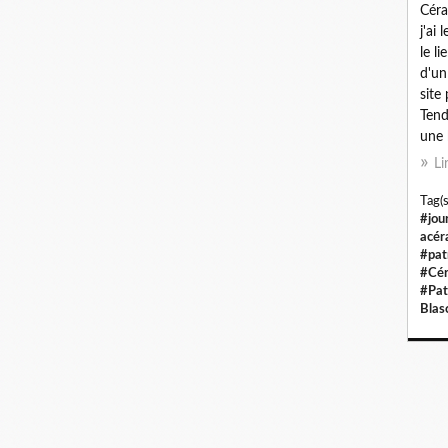
Céra
j'ai 
le li
d'un
site
Tend
une 
Li
Tag(s
#jou
acér
#pat
#Cér
#Pat
Blas