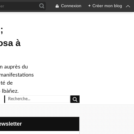
Connexion
+
Créer mon blog
;
osa à
on auprès du
 manifestations
été de
 Ibàñez.
Newsletter