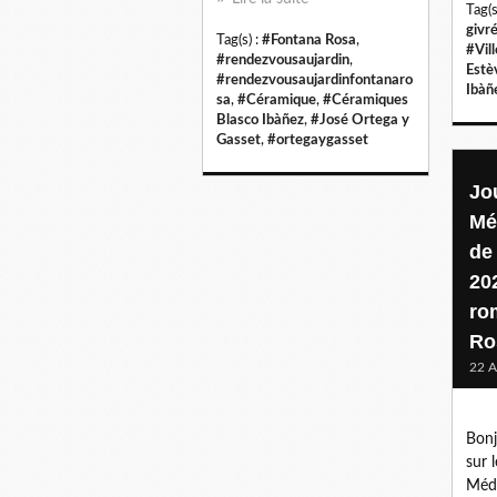
Tag(s
givr
Tag(s) :
#Fontana Rosa
,
#Vil
#rendezvousaujardin
,
Estè
#rendezvousaujardinfontanaro
Ibàñ
sa
,
#Céramique
,
#Céramiques
Blasco Ibàñez
,
#José Ortega y
Gasset
,
#ortegaygasset
Jo
Mé
de
20
ro
Ro
22 A
Bonj
sur 
Médi