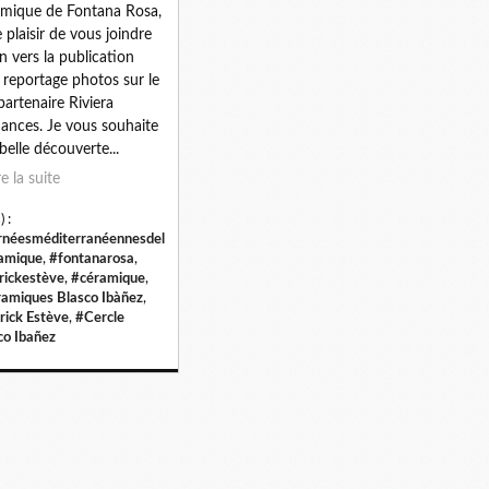
mique de Fontana Rosa,
le plaisir de vous joindre
en vers la publication
 reportage photos sur le
 partenaire Riviera
ances. Je vous souhaite
belle découverte...
re la suite
) :
rnéesméditerranéennesdel
amique
,
#fontanarosa
,
rickestève
,
#céramique
,
amiques Blasco Ibàñez
,
rick Estève
,
#Cercle
co Ibañez