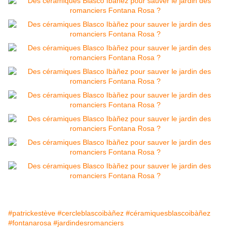
#patrickestève
#cercleblascoibàñez
#céramiquesblascoibàñez
#fontanarosa
#jardindesromanciers