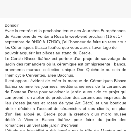
Bonsoir,
Avec la rentrée et la prochaine tenue des Journées Européennes
du Patrimoine de Fontana Rosa le week-end prochain (16 et 17
septembre de 9H00 à 17H00), j'ai l'honneur de faire un retour sur
les Céramiques Blasco Ibàñez que vous aurez l'avantage de
pouvoir acquérir les pièces au stand du Cercle.
Le Cercle Blasco Ibàñez est porteur d’un projet de sauvetage du
jardin des romanciers où la céramique est omniprésente : bancs,
ornements muraux, collection unique Don Quichotte au sein de
l'hémicycle Cervantes, allée Bacchus.
Il est apparu évident de créer la marque de Céramiques Blasco
Ibàñez comme les journées méditerranéennes de la céramique
de Fontana Rosa pour valoriser le jardin autour de ce projet qui
comprend : un atelier de production des céramiques inspirées du
lieu (roses jaunes et roses de type Art Déco) et une boutique
atelier dédiée à l’accueil de céramistes et des clients, en plus
d'un lieu alloué au Cercle pour la création d'un micro musée
dédié à Vicente Blasco Ibàñez pour faire du jardin des
romanciers un véritable jardin d'écrivain.
L'étude de faisabilité a été lancée par la Ville de Menton qui a