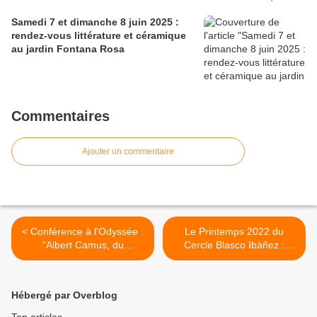
Samedi 7 et dimanche 8 juin 2025 :
rendez-vous littérature et céramique
au jardin Fontana Rosa
Commentaires
Ajouter un commentaire
< Conférence à l'Odyssée :
Le Printemps 2022 du
"Albert Camus, du
Cercle Blasco Ibàñez :
Méditerranéen à la pensée
article de Nice-Matin >
de Midi", par Patrick Estève,
Président du Cercle Blasco
Hébergé par Overblog
Ibàñez